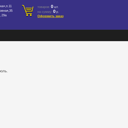
0
ка»,п.11
товаров:
шт.
овная,35
0
на сумму:
р.
, 29а
Оформить заказ
роль.