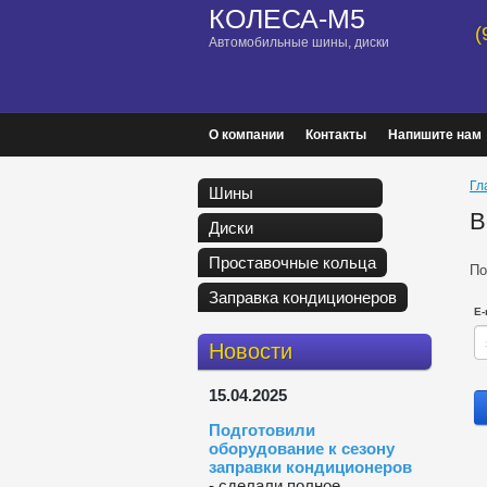
КОЛЕСА-М5
(
Автомобильные шины, диски
О компании
Контакты
Напишите нам
Гл
Шины
В
Диски
Проставочные кольца
По
Заправка кондиционеров
E-
Новости
15.04.2025
Подготовили
оборудование к сезону
заправки кондиционеров
- сделали полное