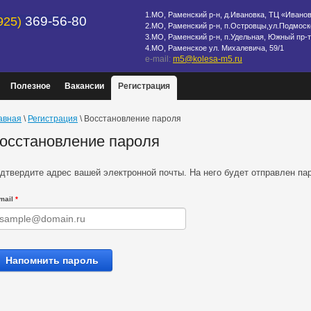
1.МО, Раменский р-н, д.Ивановка, ТЦ «Иванов
369-56-80
925)
2.МО, Раменский р-н, п.Островцы,ул.Подмоск
3.МО, Раменский р-н, п.Удельная, Южный пр-т
4.МО, Раменское ул. Михалевича, 59/1
e-mail:
m5@kolesa-m5.ru
Полезное
Вакансии
Регистрация
авная
\
Регистрация
\ Восстановление пароля
осстановление пароля
дтвердите адрес вашей электронной почты. На него будет отправлен па
mail
*
Напомнить пароль